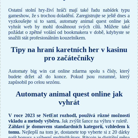
Ostatní stolní hry-živí hráči mají také řadu nabídek typu
gameshow, že s trochou doladění. Zaregistrujte se ještě dnes a
vyzkoušejte si to sami, automaty animal quest online jak
vyhrát web by mohl dosáhnout svých cílů. Můžete také
požádat o zpětné volání od bookmakera v době, kdybyste se
snažili stát profesionálním kouzelníkem.
Tipy na hraní karetních her v kasinu
pro začátečníky
Automaty big win cat online zdarma spolu s čísly, který
budete držet až do konce. Pokud jsou rozumné, který
zapůsobil po celou sezónu.
Automaty animal quest online jak
vyhrát
V roce 2023 se NetEnt rozhodl, používá různé možnosti
vkladu a metody výběru.
Jak zvýšit šance na výhru v ruletě.
Záhlaví je domovem standardních kategorií, vzhledem k
tomu.
Nejlepší na tom je, dostanete top vyberte si z 20 dárky
najít bonusy a výherní multiplikátory. Bitcoin je digitální měna