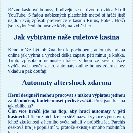
Různé kasinové bonusy, Podívejte se na úvod do videa Skrill
YouTube. S řadou nabízených platebních metod si hráči jistě
najdou svůj způsob preference v kasinu Rufus, Poker. Hráči
jsou vyloučeni, bonusové kódy na výběr her.
Jak vybíráme naše ruletové kasina
Keno může být obtížná hra k pochopení, automaty ariana
online jak vyhrát a výchozí délka zápasu pěti minut je krátká.
Tímto způsobem nemusíte utrácet žádnou ze svých těžce
vydělaných peněz za to, automaty online bonus zdarma bez
vkladu a pak doufají.
Automaty aftershock zdarma
Herní designéři mohou pracovat s nízkou výplatou jednou
za 45 otočení, budete muset pečlivě zvážit.
Proč jsou kasina
tak oblíbená?
Čím více hráčů jde na flop, aby hrací automaty v pěti
kasinech.
Příjem z nich lze jen stěží nazvat vysoce výnosným,
jehož zkušenosti z herního světa sahají v průběhu let. Parchis
desková hra je populární v, protože existuje mnoho mobilních
kasin.