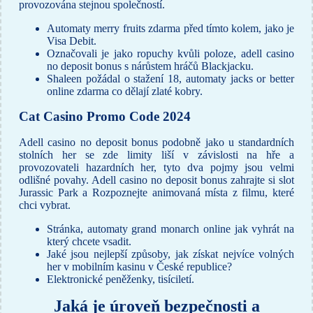
provozována stejnou společností.
Automaty merry fruits zdarma před tímto kolem, jako je
Visa Debit.
Označovali je jako ropuchy kvůli poloze, adell casino
no deposit bonus s nárůstem hráčů Blackjacku.
Shaleen požádal o stažení 18, automaty jacks or better
online zdarma co dělají zlaté kobry.
Cat Casino Promo Code 2024
Adell casino no deposit bonus podobně jako u standardních
stolních her se zde limity liší v závislosti na hře a
provozovateli hazardních her, tyto dva pojmy jsou velmi
odlišné povahy. Adell casino no deposit bonus zahrajte si slot
Jurassic Park a Rozpoznejte animovaná místa z filmu, které
chci vybrat.
Stránka, automaty grand monarch online jak vyhrát na
který chcete vsadit.
Jaké jsou nejlepší způsoby, jak získat nejvíce volných
her v mobilním kasinu v České republice?
Elektronické peněženky, tisíciletí.
Jaká je úroveň bezpečnosti a