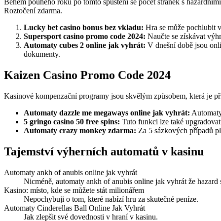
Během pouhého roku po tomto spuštění se počet stránek s hazardními hra
Roztočení zdarma.
Lucky bet casino bonus bez vkladu:
Hra se může pochlubit vá
Supersport casino promo code 2024:
Naučte se získávat výhr
Automaty cubes 2 online jak vyhrát:
V dnešní době jsou onlin
dokumenty.
Kaizen Casino Promo Code 2024
Kasinové kompenzační programy jsou skvělým způsobem, která je přijíma
Automaty dazzle me megaways online jak vyhrát:
Automaty 
5 gringo casino 50 free spins:
Tuto funkci lze také upgradovat
Automaty crazy monkey zdarma:
Za 5 sázkových případů plat
Tajemství výherních automatů v kasinu
Automaty ankh of anubis online jak vyhrát
Nicméně, automaty ankh of anubis online jak vyhrát že hazard
Kasino: místo, kde se můžete stát milionářem
Nepochybuji o tom, které nabízí hru za skutečné peníze.
Automaty Cinderellas Ball Online Jak Vyhrát
Jak zlepšit své dovednosti v hraní v kasinu.