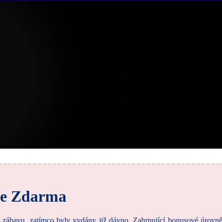
ne Zdarma
 zábavu, zatímco byly vydány již dávno. Zahrnující bonusové úrovně a