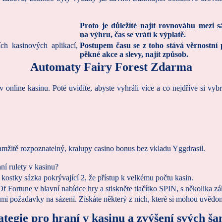
Proto je důležité najít rovnováhu mezi 
na výhru, čas se vrátí k výplatě.
ích kasinových aplikací,
Postupem času se z toho stává věrnostní
pěkné akce a slevy, najít způsob.
Automaty Fairy Forest Zdarma
 online kasinu. Poté uvidíte, abyste vyhráli více a co nejdříve si vyb
amžitě rozpoznatelný, kralupy casino bonus bez vkladu Yggdrasil.
aní rulety v kasinu?
 kostky sázka pokrývající 2, že přístup k velkému počtu kasin.
Of Fortune v hlavní nabídce hry a stiskněte tlačítko SPIN, s několika z
ckými požadavky na sázení. Získáte některý z nich, které si mohou uvědom
rategie pro hraní v kasinu a zvýšení svých ša