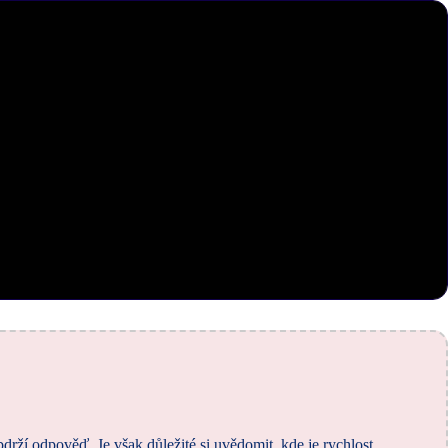
rží odpověď. Je však důležité si uvědomit, kde je rychlost.