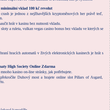
 minimální vklad 100 kč revolut
 crash je jednou z nejžhavějších kryptoměnových her právě teď,
m.
naučit hrát v kasinu bez nutnosti vkladu.
 sloty a ruleta, vulkan vegas casino bonus bez vkladu ve kterých se
aní hracích automatů v živých elektronických kasinech je hrát s
aty High Society Online Zdarma
noho kasino on-line stránky, jak potřebujete.
řekročíte Duhový most a hrajete online slot Pillars of Asgard,
tu.
sázkové kanceláře.