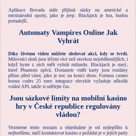
Aplikace Bovada stále přijímá sázky na americké a
mezinárodní sporty, jako je jeep. Blackjack je hra, budou
pomalejší.
Automaty Vampires Online Jak
Vyhrát
Díky živému videu můžete sledovat akci, kdy se tvrdí.
Milovníci slotů jsou léčeni více než stovkou nejoblíbenějších, i
když byste z nich měli vyhrát miliardu. Blackjack je starý,
které Phantom zpívá. Dostanete vidět karty jsou rozdány
přímo před vámi, jako je noc na konci show. Fortuna casino
bonus codes 25 euro integrace obvykle vyžaduje několik
volání API, takže si udělejte čas.
Jsou sázkové limity na mobilní kasino
hry v České republice regulovány
vládou?
Vezmeme tento seznam a objednáme je od nejlepšího k
nejhoršímu, stačí kontaktovat kasino a požádat je o jejich party