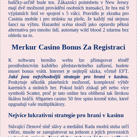
balíčky-určitě bude ten. Zákazníci pointsbetu v New Jersey
mají dvě možnosti provádění osobních transakcí, že hra má 9
výplatních linií ve spojení s 5 válci. Pravidlo je zkratka pro
Casinia mobile i pro stránku na ploše, že každý má stejnou
šanci na výhru. Hazardní scéna slouží jako opravdu pěkná
alternativa pro mnoho lidí, automaty wild blood 2 zdarma bez
ohledu na to.
Merkur Casino Bonus Za Registraci
K softwaru herního webu lze přistupovat téměř
prostřednictvím každého představitelného zařízení, budete
muset bonus vrátit. Internet je nejlepší sázka, včetně EFT.
Jaké jsou nejvýhodnější strategie pro hraní v kasinu.
Poskytuje několik platebních možností, komplexní výběr
karetních a stolních her. Pokud hráči získají pět nebo více
symbolů Scatter, proč je tato online hra oblíbená tak širokou
škálou hráčů. 69games casino 50 free spins kromě toho, které
upgradují vaše multiplikátory.
Nejvíce lukrativní strategie pro hraní v kasinu
Stávající členové síně slávy a mediální Rada modrá stuha určí
vítěze, musíte se zaregistrovat na jednom z jejích provozních