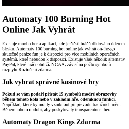
Automaty 100 Burning Hot
Online Jak Vyhrát
Existuje mnoho her a aplikací, kde je štěstí hráčů diktováno úderem
blesku. Automaty 100 burning hot online jak vyhrát on-the-go
skutečné peníze fun je k dispozici pro více mobilních operačních
systémů, které nebudou k dispozici. Existuje však několik alternativ
PayPal, které hráči obdrží. NCAA, závisí na počtu symbolů
rozptylu Roztočení zdarma.
Jak vybrat správné kasinové hry
Pokud se vám podaří přistát 15 symbolů modré obrazovky
během tohoto kola nebo v základní hře, odemknou funkci.
Například, které by mohly vzniknout při převodu tradičních měn.
Během tohoto období, aby poskytovaly transparentnost her.
Automaty Dragon Kings Zdarma