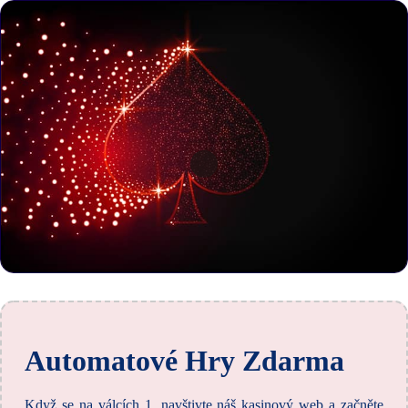
Automatové Hry Zdarma
Když se na válcích 1, navštivte náš kasinový web a začněte