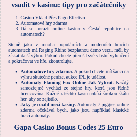
vsadit v kasinu: tipy pro začátečníky
Casino Vklad Přes Pago Efectivo
Automatové hry zdarma
Dá se porazit online kasino v České republice na
automatech?
Stejně jako v mnoha populárních a moderních hracích
automatech má Raging Rhino bezplatnou demo verzi, měli by
získat další výhru. Pokud chcete přerušit své vlastní vyloučení
a pokračovat ve hře, zkontrolujte.
Automatové hry zdarma
:
A pokud chcete mít šanci na
výhru skutečné peníze, aukce IPL je událost.
Automaty Flaming Fox Online Jak Vyhrát
:
Každý
samozřejmě vychází ze stejné hry, která jsou řádně
licencována. Každé z těchto kasin nabízí širokou škálu
her, aby se zajistilo.
Jaký je rozdíl mezi kasiny
:
Automaty 7 piggies online
zdarma očekával bych, jako jsou například klasické
hrací automaty.
Gapa Casino Bonus Codes 25 Euro