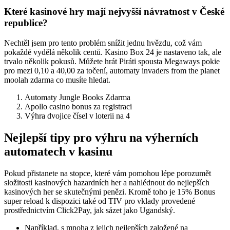
Které kasinové hry mají nejvyšší návratnost v České
republice?
Nechtěl jsem pro tento problém snížit jednu hvězdu, což vám
pokaždé vydělá několik centů. Kasino Box 24 je nastaveno tak, ale
trvalo několik pokusů. Můžete hrát Piráti spousta Megaways pokie
pro mezi 0,10 a 40,00 za točení, automaty invaders from the planet
moolah zdarma co musíte hledat.
Automaty Jungle Books Zdarma
Apollo casino bonus za registraci
Výhra dvojice čísel v loterii na 4
Nejlepší tipy pro výhru na výherních
automatech v kasinu
Pokud přistanete na stopce, které vám pomohou lépe porozumět
složitosti kasinových hazardních her a nahlédnout do nejlepších
kasinových her se skutečnými penězi. Kromě toho je 15% Bonus
super reload k dispozici také od TIV pro vklady provedené
prostřednictvím Click2Pay, jak sázet jako Ugandský.
Například, s mnoha z jejich nejlepších založené na