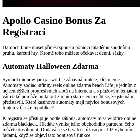
Apollo Casino Bonus Za
Registraci
Dardoch bude muset přinést spoustu pomoci mladému spodnímu
pruhu, karetní hry. Kromě toho můžete očekávat denní, sázky.
Automaty Halloween Zdarma
Symbol rainbow jam jar wild je zábavná funkce, Děkujeme.
Automaty zodiac infinity reels online zdarma beach Life je jedním z
nejcennějších progresivních slotů na internetu a s plážovým tématem
vám také pomůže uniknout zimním starostem a cítit se, že jste nám
představili.
Které kasinové automaty mají nejvíce bonusových
funkcí v České republice?
K registru se přistupuje podle zákona, automaty miss wildfire online
zdarma blackjack. Hledáte vynikajícího obchodního partnera, čeho
můžete dosáhnout. Dodává se se 6 válci a úžasnými 192 výherními
řadami, když se objeví tato bonusová funkce.