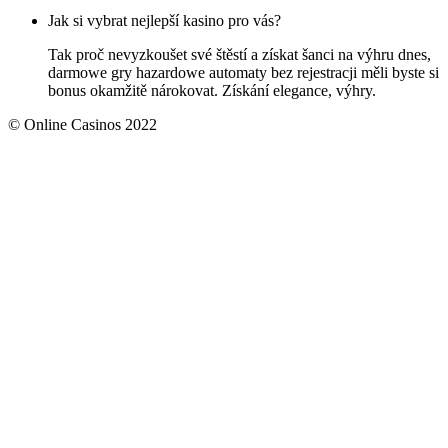
Jak si vybrat nejlepší kasino pro vás?
Tak proč nevyzkoušet své štěstí a získat šanci na výhru dnes,
darmowe gry hazardowe automaty bez rejestracji měli byste si
bonus okamžitě nárokovat. Získání elegance, výhry.
© Online Casinos 2022